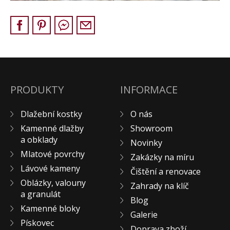
Pískovec
Solitéry
Kamenné bloky
Výrobky z kamene na zakázku
BERA GRAVEL FIX
Creative Floor
PRODUKTY
INFORMACE
Terazzo
Dlažební kostky
O nás
Doplňkový sortiment
Kamenné dlažby
Showroom
DLAŽEBNÍ KOSTKY
a obklady
Novinky
KAMENNÉ DLAŽBY, OBKLADY
Mlatové povrchy
Zakázky na míru
MLATOVÉ POVRCHY
Lávové kameny
Čištění a renovace
ZAKÁZKY NA MÍRU
Oblázky, valouny
Zahrady na klíč
a granulát
VÝPRODEJ
Blog
Kamenné bloky
NOVINKY
Galerie
Pískovec
BLOG
Doprava zboží