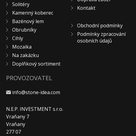
Solitéry
KONTAKT
Kontakt
Kamenný koberec
Bazénový lem
Obchodní podmínky
Obrubníky
Podmínky zpracování
Cihly
osobních údajů
Mozaika
Na zakázku
Doplňkový sortiment
PROVOZOVATEL
info@stone-idea.com
N.E.P. INVESTMENT s.r.o.
Vraňany 7
Vraňany
277 07