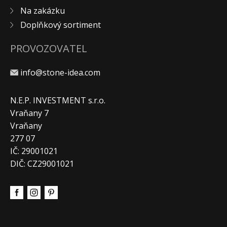
Na zakázku
KONTAKT
Doplňkový sortiment
PROVOZOVATEL
info@stone-idea.com
N.E.P. INVESTMENT s.r.o.
Vraňany 7
Vraňany
277 07
IČ: 29001021
DIČ: CZ29001021