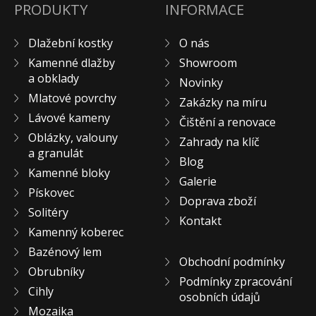
PRODUKTY
INFORMACE
Pískovec
Solitéry
Dlažební kostky
O nás
Kamenné bloky
Kamenné dlažby
Showroom
Výrobky z kamene na zakázku
a obklady
Novinky
Mlatové povrchy
BERA GRAVEL FIX
Zakázky na míru
Lávové kameny
Creative Floor
Čištění a renovace
Oblázky, valouny
Terazzo
Zahrady na klíč
a granulát
Blog
Doplňkový sortiment
Kamenné bloky
Galerie
DLAŽEBNÍ KOSTKY
Pískovec
Doprava zboží
KAMENNÉ DLAŽBY, OBKLADY
Solitéry
Kontakt
MLATOVÉ POVRCHY
Kamenný koberec
ZAKÁZKY NA MÍRU
Bazénový lem
Obchodní podmínky
VÝPRODEJ
Obrubníky
Podmínky zpracování
NOVINKY
Cihly
osobních údajů
BLOG
Mozaika