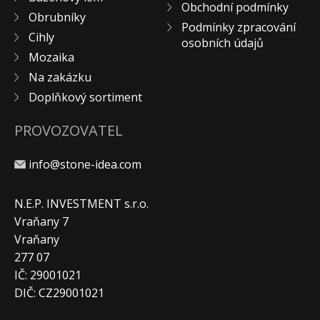
Obchodní podmínky
KONTAKT
Obrubníky
Podmínky zpracování
Cihly
osobních údajů
Mozaika
Na zakázku
Doplňkový sortiment
PROVOZOVATEL
info@stone-idea.com
N.E.P. INVESTMENT s.r.o.
Vraňany 7
Vraňany
277 07
IČ: 29001021
DIČ: CZ29001021