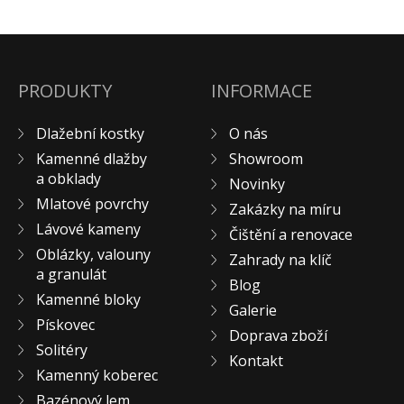
Pískovec
Solitéry
Kamenné bloky
PRODUKTY
INFORMACE
Výrobky z kamene na zakázku
BERA GRAVEL FIX
Dlažební kostky
O nás
Creative Floor
Kamenné dlažby
Showroom
a obklady
Terazzo
Novinky
Mlatové povrchy
Doplňkový sortiment
Zakázky na míru
Lávové kameny
DLAŽEBNÍ KOSTKY
Čištění a renovace
Oblázky, valouny
Zahrady na klíč
KAMENNÉ DLAŽBY, OBKLADY
a granulát
Blog
MLATOVÉ POVRCHY
Kamenné bloky
Galerie
ZAKÁZKY NA MÍRU
Pískovec
Doprava zboží
VÝPRODEJ
Solitéry
Kontakt
NOVINKY
Kamenný koberec
BLOG
Bazénový lem