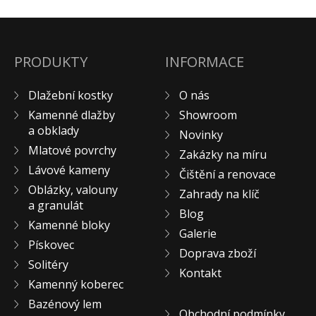
KONTAKT
PRODUKTY
INFORMACE
Dlažební kostky
O nás
Kamenné dlažby
Showroom
a obklady
Novinky
Mlatové povrchy
Zakázky na míru
Lávové kameny
Čištění a renovace
Oblázky, valouny
Zahrady na klíč
a granulát
Blog
Kamenné bloky
Galerie
Pískovec
Doprava zboží
Solitéry
Kontakt
Kamenný koberec
Bazénový lem
Obchodní podmínky