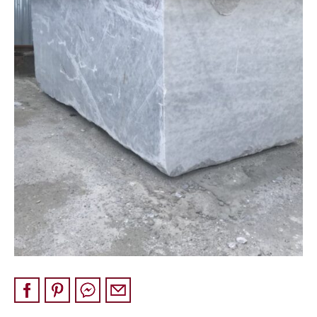
Pískovec
Solitéry
Kamenné bloky
Výrobky z kamene na zakázku
BERA GRAVEL FIX
Creative Floor
Terazzo
Doplňkový sortiment
DLAŽEBNÍ KOSTKY
KAMENNÉ DLAŽBY, OBKLADY
MLATOVÉ POVRCHY
ZAKÁZKY NA MÍRU
VÝPRODEJ
NOVINKY
BLOG