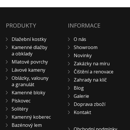
KONTAKT
PRODUKTY
INFORMACE
Dlažební kostky
O nás
Kamenné dlažby
Showroom
a obklady
Novinky
Mlatové povrchy
Zakázky na míru
Lávové kameny
Čištění a renovace
Oblázky, valouny
Zahrady na klíč
a granulát
Blog
Kamenné bloky
Galerie
Pískovec
Doprava zboží
Solitéry
Kontakt
Kamenný koberec
Bazénový lem
Obchodní podmínky