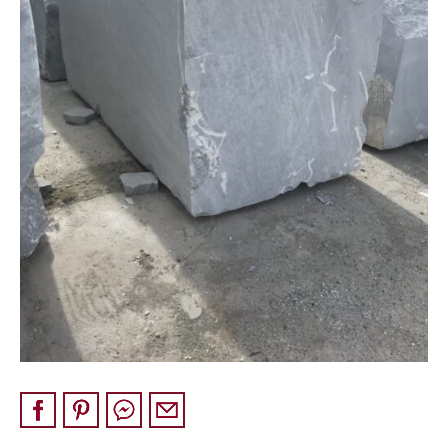
Pískovec
Solitéry
Kamenné bloky
Výrobky z kamene na zakázku
BERA GRAVEL FIX
Creative Floor
Terazzo
Doplňkový sortiment
DLAŽEBNÍ KOSTKY
KAMENNÉ DLAŽBY, OBKLADY
MLATOVÉ POVRCHY
ZAKÁZKY NA MÍRU
VÝPRODEJ
NOVINKY
BLOG